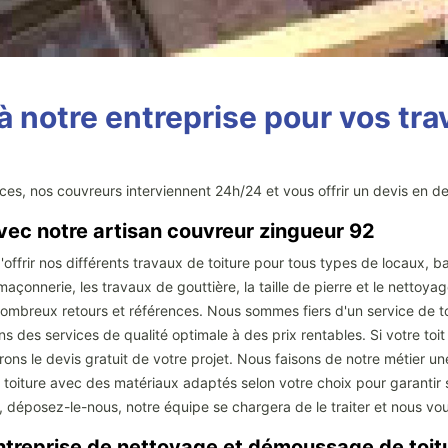
notre entreprise pour vos trav
vices, nos couvreurs interviennent 24h/24 et vous offrir un devis en d
avec notre artisan couvreur zingueur 92
offrir nos différents travaux de toiture pour tous types de locaux, ba
maçonnerie, les travaux de gouttière, la taille de pierre et le nettoyag
 nombreux retours et références. Nous sommes fiers d'un service de to
 des services de qualité optimale à des prix rentables. Si votre toi
rons le devis gratuit de votre projet. Nous faisons de notre métier une
re toiture avec des matériaux adaptés selon votre choix pour garantir
e, déposez-le-nous, notre équipe se chargera de le traiter et nous v
 entreprise de nettoyage et démoussage de toit