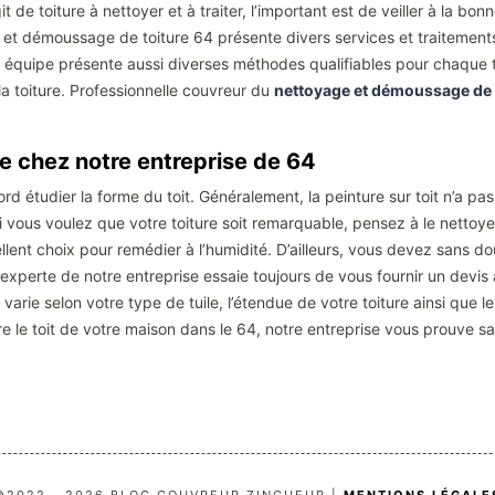
git de toiture à nettoyer et à traiter, l’important est de veiller à la bo
 et démoussage de toiture 64 présente divers services et traitements d
e équipe présente aussi diverses méthodes qualifiables pour chaque typ
a toiture. Professionnelle couvreur du
nettoyage et démoussage de t
le chez notre entreprise de 64
bord étudier la forme du toit. Généralement, la peinture sur toit n’a 
si vous voulez que votre toiture soit remarquable, pensez à le nettoy
cellent choix pour remédier à l’humidité. D’ailleurs, vous devez sans d
pe experte de notre entreprise essaie toujours de vous fournir un dev
e varie selon votre type de tuile, l’étendue de votre toiture ainsi que
le toit de votre maison dans le 64, notre entreprise vous prouve sa 
©2022 - 2026 BLOG COUVREUR ZINGUEUR |
MENTIONS LÉGALE