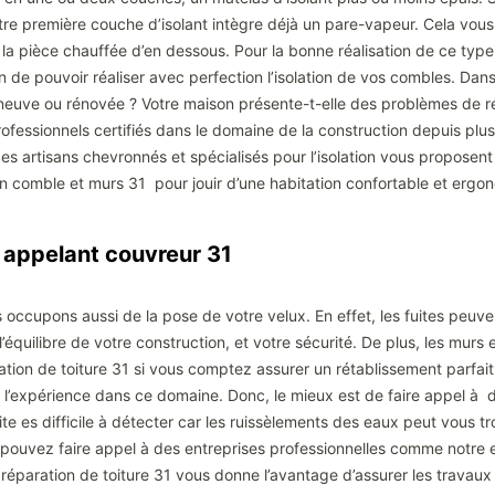
 première couche d’isolant intègre déjà un pare-vapeur. Cela vous gar
a pièce chauffée d’en dessous. Pour la bonne réalisation de ce type 
in de pouvoir réaliser avec perfection l’isolation de vos combles. Dan
neuve ou rénovée ? Votre maison présente-t-elle des problèmes de rég
rofessionnels certifiés dans le domaine de la construction depuis plus
 Ses artisans chevronnés et spécialisés pour l’isolation vous propos
ion comble et murs 31 pour jouir d’une habitation confortable et ergo
en appelant couvreur 31
s occupons aussi de la pose de votre velux. En effet, les fuites peuv
l’équilibre de votre construction, et votre sécurité. De plus, les murs
ration de toiture 31 si vous comptez assurer un rétablissement parfait
 pas l’expérience dans ce domaine. Donc, le mieux est de faire appel 
a fuite es difficile à détecter car les ruissèlements des eaux peut vous 
ous pouvez faire appel à des entreprises professionnelles comme notre
 réparation de toiture 31 vous donne l’avantage d’assurer les travaux