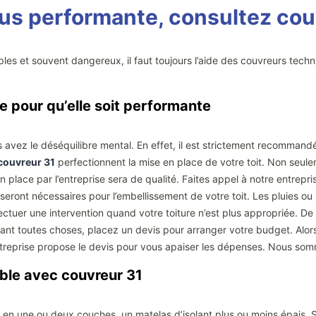
 plus performante, consultez co
tiples et souvent dangereux, il faut toujours l’aide des couvreurs tech
e pour qu’elle soit performante
s avez le déséquilibre mental. En effet, il est strictement recommand
couvreur 31
perfectionnent la mise en place de votre toit. Non seulem
n place par l’entreprise sera de qualité. Faites appel à notre entrepri
seront nécessaires pour l’embellissement de votre toit. Les pluies ou 
ctuer une intervention quand votre toiture n’est plus appropriée. De 
avant toutes choses, placez un devis pour arranger votre budget. Alor
’entreprise propose le devis pour vous apaiser les dépenses. Nous som
ble avec couvreur 31
ol, en une ou deux couches, un matelas d’isolant plus ou moins épais. S