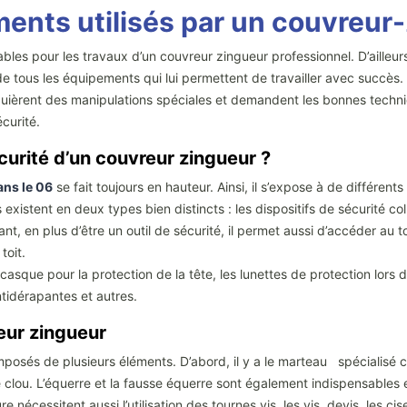
ents utilisés par un couvreur
es pour les travaux d’un couvreur zingueur professionnel. D’ailleurs, 
 tous les équipements qui lui permettent de travailler avec succès. P
quièrent des manipulations spéciales et demandent les bonnes techniq
écurité.
urité d’un couvreur zingueur ?
ans le 06
se fait toujours en hauteur. Ainsi, il s’expose à de différents
istent en deux types bien distincts : les dispositifs de sécurité colle
, en plus d’être un outil de sécurité, il permet aussi d’accéder au toit.
toit.
le casque pour la protection de la tête, les lunettes de protection lor
tidérapantes et autres.
eur zingueur
posés de plusieurs éléments. D’abord, il y a le marteau spécialisé co
ire clou. L’équerre et la fausse équerre sont également indispensable
e nécessitent aussi l’utilisation des tournes vis, les vis, devis, les c