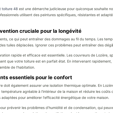
t toiture 48
est une démarche judicieuse pour quiconque souhaite non
fessionnels utilisent des peintures spécifiques, résistantes et adapté
rvention cruciale pour la longévité
ts, ce qui peut entraîner des dommages au fil du temps. Les tempête
des tuiles déplacées. Ignorer ces problèmes peut entraîner des dégâ
aration rapide et efficace est essentielle. Les couvreurs de Lozère, s
nt que votre toiture est en parfait état. En intervenant rapidement, il
emble de l'habitation.
ents essentiels pour le confort
ure doit également assurer une isolation thermique optimale. En Lozèr
ne température agréable à l'intérieur de la maison et réduire les coû
ons adaptées pour améliorer l'efficacité énergétique de votre maison.
e pour prévenir les problèmes d'humidité et de condensation, qui peuv