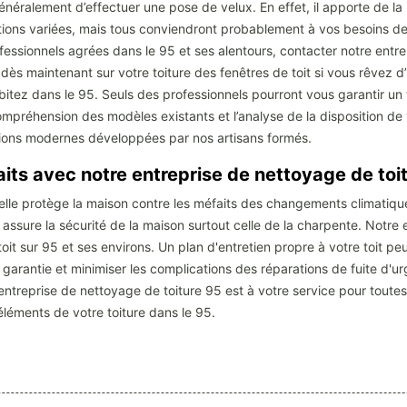
énéralement d’effectuer une pose de velux. En effet, il apporte de la 
ations variées, mais tous conviendront probablement à vos besoins de v
fessionnels agrées dans le 95 et ses alentours, contacter notre entre
ès maintenant sur votre toiture des fenêtres de toit si vous rêvez d’u
bitez dans le 95. Seuls des professionnels pourront vous garantir un 
 compréhension des modèles existants et l’analyse de la disposition d
lutions modernes développées par nos artisans formés.
aits avec notre entreprise de nettoyage de toi
 elle protège la maison contre les méfaits des changements climatiques.
assure la sécurité de la maison surtout celle de la charpente. Notre
 sur 95 et ses environs. Un plan d'entretien propre à votre toit peut
arantie et minimiser les complications des réparations de fuite d'ur
 entreprise de nettoyage de toiture 95 est à votre service pour tou
éléments de votre toiture dans le 95.