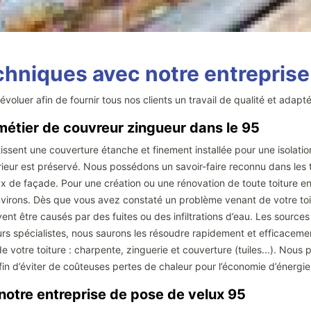
echniques avec notre entrepris
’évoluer afin de fournir tous nos clients un travail de qualité et ada
métier de couvreur zingueur dans le 95
ssent une couverture étanche et finement installée pour une isolation
érieur est préservé. Nous possédons un savoir-faire reconnu dans les 
vaux de façade. Pour une création ou une rénovation de toute toiture 
virons. Dès que vous avez constaté un problème venant de votre toit
être causés par des fuites ou des infiltrations d’eau. Les sources 
s spécialistes, nous saurons les résoudre rapidement et efficacemen
 votre toiture : charpente, zinguerie et couverture (tuiles...). Nous p
afin d’éviter de coûteuses pertes de chaleur pour l’économie d’énergie
otre entreprise de pose de velux 95