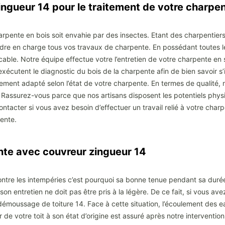
zingueur 14 pour le traitement de votre charpe
harpente en bois soit envahie par des insectes. Etant des charpenti
dre en charge tous vos travaux de charpente. En possédant toutes 
cable. Notre équipe effectue votre l’entretien de votre charpente en 
exécutent le diagnostic du bois de la charpente afin de bien savoir s’i
itement adapté selon l’état de votre charpente. En termes de qualité, 
 Rassurez-vous parce que nos artisans disposent les potentiels phy
ontacter si vous avez besoin d’effectuer un travail relié à votre cha
pente.
ante avec couvreur zingueur 14
contre les intempéries c’est pourquoi sa bonne tenue pendant sa durée 
 entretien ne doit pas être pris à la légère. De ce fait, si vous av
 démoussage de toiture 14. Face à cette situation, l’écoulement des eau
 de votre toit à son état d’origine est assuré après notre intervention