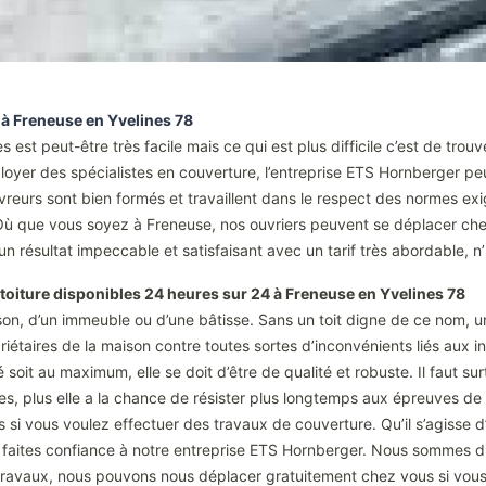
à Freneuse en Yvelines 78
est peut-être très facile mais ce qui est plus difficile c’est de trou
oyer des spécialistes en couverture, l’entreprise ETS Hornberger pe
reurs sont bien formés et travaillent dans le respect des normes ex
 Où que vous soyez à Freneuse, nos ouvriers peuvent se déplacer che
 un résultat impeccable et satisfaisant avec un tarif très abordable, 
toiture disponibles 24 heures sur 24 à Freneuse en Yvelines 78
ison, d’un immeuble ou d’une bâtisse. Sans un toit digne de ce nom, u
riétaires de la maison contre toutes sortes d’inconvénients liés aux int
 soit au maximum, elle se doit d’être de qualité et robuste. Il faut su
tes, plus elle a la chance de résister plus longtemps aux épreuves de l
 si vous voulez effectuer des travaux de couverture. Qu’il s’agisse d
faites confiance à notre entreprise ETS Hornberger. Nous sommes dis
 travaux, nous pouvons nous déplacer gratuitement chez vous si vous