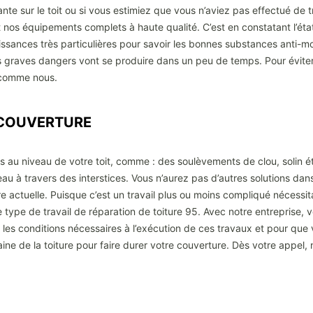
nte sur le toit ou si vous estimiez que vous n’aviez pas effectué de
os équipements complets à haute qualité. C’est en constatant l’état 
aissances très particulières pour savoir les bonnes substances anti-mou
 graves dangers vont se produire dans un peu de temps. Pour éviter c
s comme nous.
IL COUVERTURE
s au niveau de votre toit, comme : des soulèvements de clou, solin é
eau à travers des interstices. Vous n’aurez pas d’autres solutions da
re actuelle. Puisque c’est un travail plus ou moins compliqué nécessitant
pe de travail de réparation de toiture 95. Avec notre entreprise, vo
les conditions nécessaires à l’exécution de ces travaux et pour que 
aine de la toiture pour faire durer votre couverture. Dès votre appe