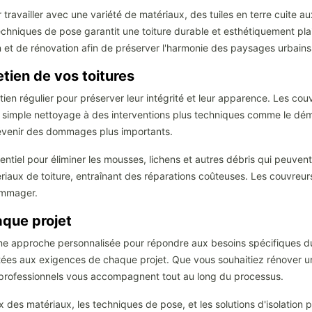
availler avec une variété de matériaux, des tuiles en terre cuite aux
hniques de pose garantit une toiture durable et esthétiquement plai
 et de rénovation afin de préserver l'harmonie des paysages urbains 
tien de vos toitures
retien régulier pour préserver leur intégrité et leur apparence. Les
du simple nettoyage à des interventions plus techniques comme le d
prévenir des dommages plus importants.
entiel pour éliminer les mousses, lichens et autres débris qui peuve
iaux de toiture, entraînant des réparations coûteuses. Les couvreurs
dommager.
aque projet
une approche personnalisée pour répondre aux besoins spécifiques d
tées aux exigences de chaque projet. Que vous souhaitiez rénover une 
s professionnels vous accompagnent tout au long du processus.
x des matériaux, les techniques de pose, et les solutions d'isolation 