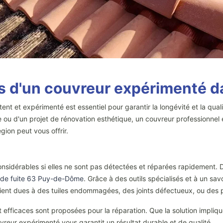
s d'un couvreur expérimenté 
 et expérimenté est essentiel pour garantir la longévité et la qual
e ou d'un projet de rénovation esthétique, un couvreur professionnel es
ion peut vous offrir.
considérables si elles ne sont pas détectées et réparées rapidement
 de fuite 63 Puy-de-Dôme
. Grâce à des outils spécialisés et à un savo
 soient dues à des tuiles endommagées, des joints défectueux, ou des p
 et efficaces sont proposées pour la réparation. Que la solution impliq
ouvreur expérimenté vous garantit un résultat durable et de qualité.